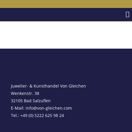
Sortiment & Anka
Termin & St
Im Kun
[woocommerce_my_account]
Juwelier- & Kunsthandel Von Gleichen
Wenkenstr. 38
32105 Bad Salzuflen
E-Mail:
info
@
von-gleichen.com
Tel.:
+49 (0) 5222 625 98 24